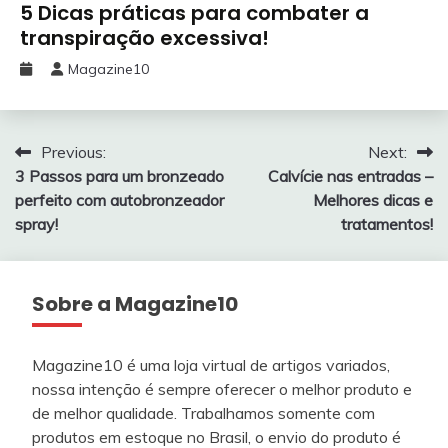
5 Dicas práticas para combater a
transpiração excessiva!
Magazine10
Navegação
Previous:
Next:
3 Passos para um bronzeado
Calvície nas entradas –
de
perfeito com autobronzeador
Melhores dicas e
Post
spray!
tratamentos!
Sobre a Magazine10
Magazine10 é uma loja virtual de artigos variados,
nossa intenção é sempre oferecer o melhor produto e
de melhor qualidade. Trabalhamos somente com
produtos em estoque no Brasil, o envio do produto é