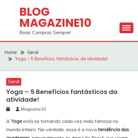
Skip
BLOG
to
MAGAZINE10
content
Boas Compras Sempre!
Home
Geral
Yoga – 5 Benefícios fantásticos da atividade!
Geral
Yoga – 5 Benefícios fantásticos da
atividade!
Magazine10
A
Yoga
está se tornando cada vez mais famosa no
mundo inteiro. Na verdade, essa é a nova
tendência das
academias,
principalmente as daqui do Brasil, que visam